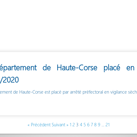
épartement de Haute-Corse placé en v
/2020
ement de Haute-Corse est placé par arrêté préfectoral en vigilance sèc
« Précédent
Suivant »
1
2
3
4
5
6
7
8
9
...
21