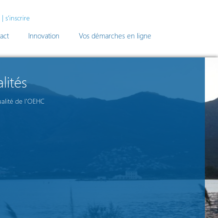
|
s'inscrire
act
Innovation
Vos démarches en ligne
lités
ualité de l'OEHC