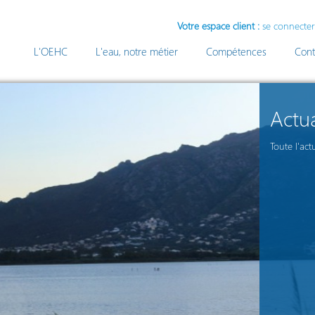
Votre espace client :
se connecter
L'OEHC
L'eau, notre métier
Compétences
Cont
Actua
Toute l'act