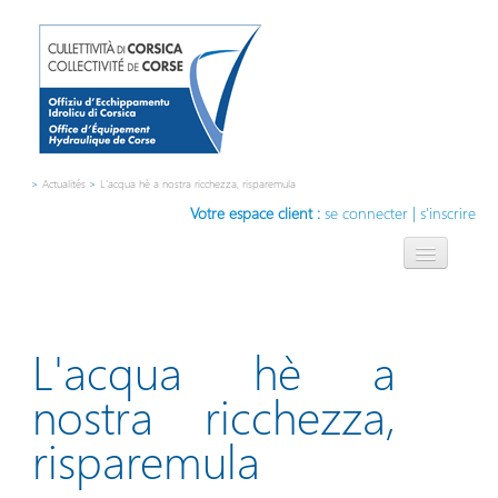
>
Actualités
>
L'acqua hè a nostra ricchezza, risparemula
Votre espace client :
se connecter
|
s'inscrire
L'OEHC
L'eau, notre métier
L'acqua hè a
Compétences
nostra ricchezza,
Contact
risparemula
Innovation