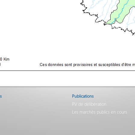
s
Publications
PV de délibération
Les marchés publics en cours