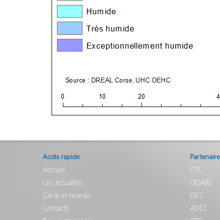
Accès rapide
Partenaire
Accueil
CTC
Les actualités
ODARC
Carte et réseau
OEC
Contacts
ADEC