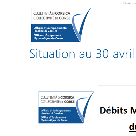
>
Situation 
Situation au 30 avri