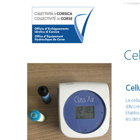
>
Compéten
Cel
Cell
La cell
d’Accré
Etablis
les déc