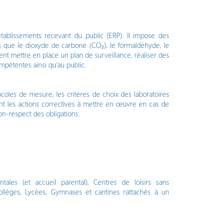
 établissements recevant du public (ERP). Il impose des
ls que le dioxyde de carbone (CO₂), le formaldéhyde, le
nt mettre en place un plan de surveillance, réaliser des
pétentes ainsi qu’au public.
oles de mesure, les critères de choix des laboratoires
ent les actions correctives à mettre en œuvre en cas de
on-respect des obligations.
ntales (et accueil parental), Centres de loisirs sans
ollèges, Lycées, Gymnases et cantines rattachés à un