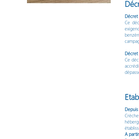
Décr
Décret
Ce décr
exigenc
benzène
campagn
Décret
Ce décr
accrédi
dépasse
Etab
Depuis
Crèche
héberg
établis
A parti