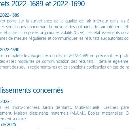
ets 2022-1689 et 2022-1690
 2022-1689 :
et porte sur la surveillance de la qualité de l’air intérieur dans les
es spécifiques concernant la mesure des polluants de l’air intérieur te
 et autres composés organiques volatils (COV). Les établissements doive
es de mesure régulières et communiquer les résultats aux autorités com
 2022-1690 :
et complète les exigences du décret 2022-1689 en précisant les protoc
tés et les modalités de communication des résultats. Il détaille égalem
ment des seuils réglementaires et les sanctions applicables en cas de n
lissements concernés
 2023 :
s (et micro-crèches), Jardin d’enfants, Multi-accueils, Crèches pare
ement, Maison d’assistants maternels (M.A.M.), Ecoles maternelles, C
sement scolaire.
r de 2025 :