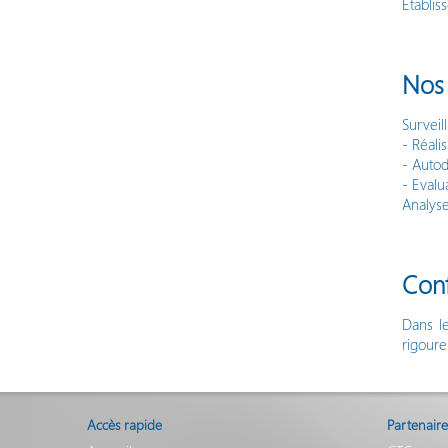
Etablis
Nos 
Surveill
- Réal
- Autod
- Eval
Analyse
Conf
Dans le
rigoure
Accès rapide
Partenaire