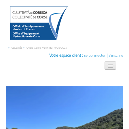
>
Actualités
>
Article Corse Matin du 19/05/2025
Votre espace client :
se connecter
|
s'inscrire
L'OEHC
L'eau, notre métier
Compétences
Contact
Innovation