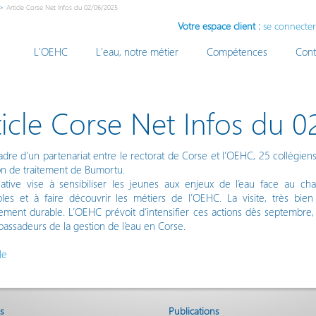
>
Article Corse Net Infos du 02/06/2025
Votre espace client :
se connecter
L'OEHC
L'eau, notre métier
Compétences
Cont
ticle Corse Net Infos du 
dre d’un partenariat entre le rectorat de Corse et l’OEHC, 25 collégiens d
tion de traitement de Bumortu.
tiative vise à sensibiliser les jeunes aux enjeux de l’eau face au
les et à faire découvrir les métiers de l’OEHC. La visite, très bien
ment durable. L’OEHC prévoit d’intensifier ces actions dès septembre, 
bassadeurs de la gestion de l’eau en Corse.
le
s
Publications