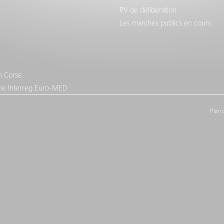
PV de délibération
Les marchés publics en cours
n Corse
e Interreg Euro-MED
Plan 