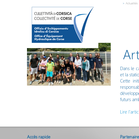
>
Actualités
Ar
Dans le ca
et la sta
Cette ini
responsab
développe
futurs am
Lire l'artic
Accès rapide
Partenaire