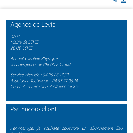
Agence de Levie
OEHC
Mairie de LEVIE
20170 LEVIE
Accueil Clientèle Physique :
Tous les jeudis de 09h00 à 15h00
Service clientèle : 04.95.26.17.53
Assistance Technique : 04.95.77.09.14
Courriel : serviceclientele@oehc.corsica
Pas encore client...
J'emmenage, je souhaite souscrire un abonnement Eau