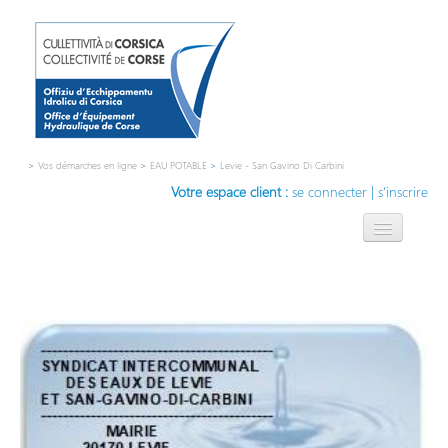
>
Vos démarches en ligne
>
EAU POTABLE
>
Levie - San Gavino Di Carbini
Votre espace client :
se connecter
|
s'inscrire
L'OEHC
L'eau, notre métier
Compétences
Contact
Innovation