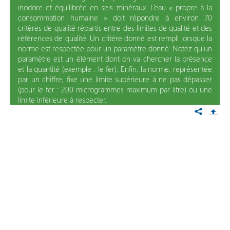
inodore et équilibrée en sels minéraux. L’eau « propre à la
consommation humaine » doit répondre à environ 70
critères de qualité répartis entre des limites de qualité et des
références de qualité. Un critère donné est rempli lorsque la
norme est respectée pour un paramètre donné. Notez qu’un
paramètre est un élément dont on va chercher la présence
et la quantité (exemple : le fer). Enfin, la norme, représentée
par un chiffre, fixe une limite supérieure à ne pas dépasser
(pour le fer : 200 microgrammes maximum par litre) ou une
limite inférieure à respecter.