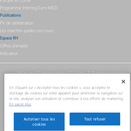
Europe en Corse
Programme Interreg Euro-MED
Publications
PV de délibération
Les marchés publics en cours
Espace RH
Offres d'emploi
Indicateur
Plan du site
Mentions légales
Crédits
Protection des données
En cliquant sur « Accepter tous les cookies », vous acceptez le
stockage de cookies sur votre appareil pour améliorer la navigation sur
le site, analyser son utilisation et contribuer à nos efforts de marketing.
En savoir plus
Autoriser tous les
Tout refuser
cookies