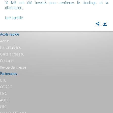
10 M€ ont été investis pour renforcer le stockage et la
distribution.
Lire l'article
Accès rapide
Accueil
Les actualités
Carte et réseau
Contacts
Revue de presse
Partenaires
CTC
ODARC
OEC
ADEC
OTC