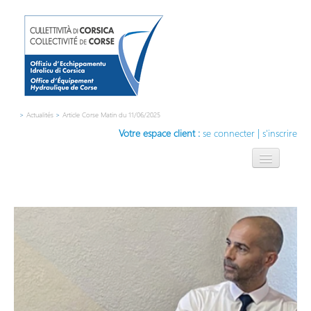
>
Actualités
>
Article Corse Matin du 11/06/2025
Votre espace client :
se connecter
|
s'inscrire
L'OEHC
L'eau, notre métier
Compétences
Contact
Innovation