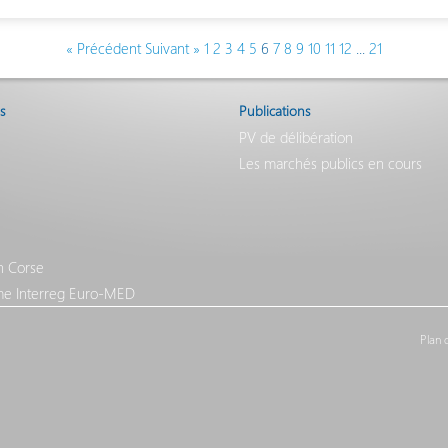
« Précédent
Suivant »
1
2
3
4
5
6
7
8
9
10
11
12
...
21
s
Publications
PV de délibération
Les marchés publics en cours
n Corse
e Interreg Euro-MED
Plan 