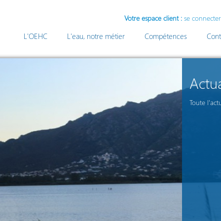
Votre espace client :
se connecter
L'OEHC
L'eau, notre métier
Compétences
Cont
Actua
Toute l'act