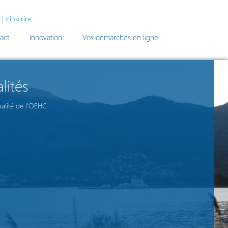
|
s'inscrire
act
Innovation
Vos démarches en ligne
lités
ualité de l'OEHC