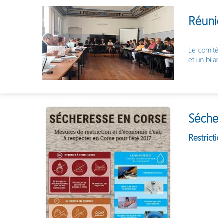
Réuni
Le comité
et un bil
Séche
Restrict