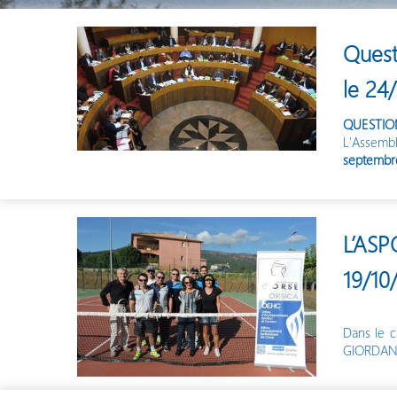
Quest
le 24
QUESTIO
L'Assembl
septembr
L’ASP
19/10
Dans le c
GIORDAN