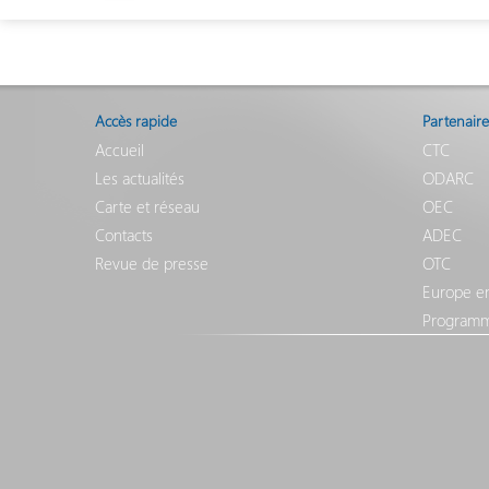
Accès rapide
Partenaire
Accueil
CTC
Les actualités
ODARC
Carte et réseau
OEC
Contacts
ADEC
Revue de presse
OTC
Europe e
Programm