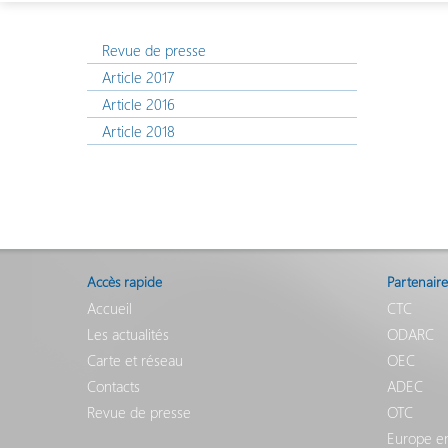
Revue de presse
Article 2017
Article 2016
Article 2018
Accès rapide
Partenaire
Accueil
CTC
Les actualités
ODARC
Carte et réseau
OEC
Contacts
ADEC
Revue de presse
OTC
Europe e