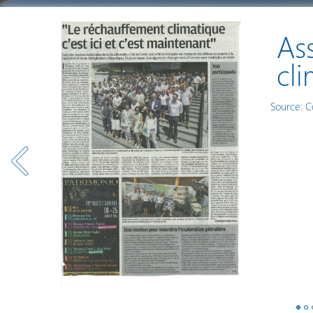
As
cli
Source: C