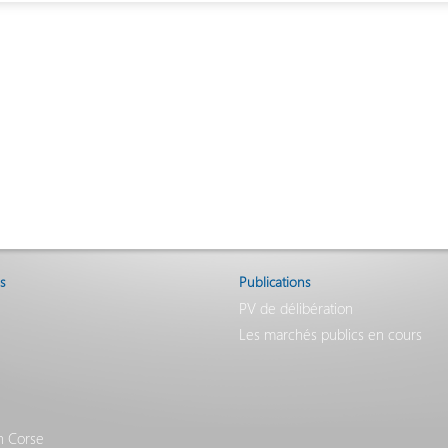
s
Publications
PV de délibération
Les marchés publics en cours
n Corse