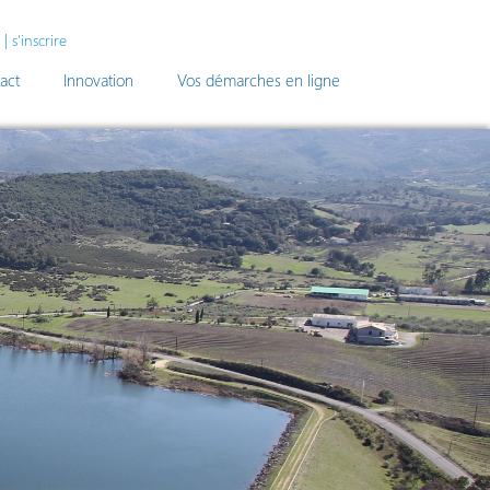
|
s'inscrire
act
Innovation
Vos démarches en ligne