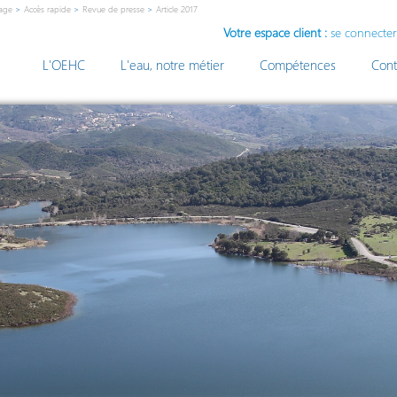
age
>
Accès rapide
>
Revue de presse
>
Article 2017
Votre espace client :
se connecter
L'OEHC
L'eau, notre métier
Compétences
Cont