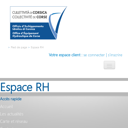
>
Pied de page
>
Espace RH
Votre espace client :
se connecter
|
s'inscrire
L'OEHC
Espace RH
L'eau, notre métier
Compétences
Accès rapide
Accueil
Contact
Les actualités
Innovation
Carte et réseau