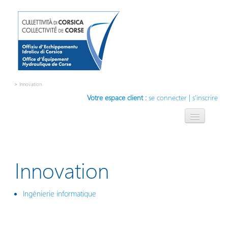
>
Innovation
Votre espace client :
se connecter
|
s'inscrire
L'OEHC
L'eau, notre métier
Innovation
Compétences
Ingénierie informatique
Contact
Innovation