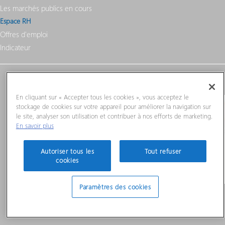
Les marchés publics en cours
Espace RH
Offres d'emploi
Indicateur
Plan du site
Mentions légales
Crédits
Protection des données
En cliquant sur « Accepter tous les cookies », vous acceptez le
stockage de cookies sur votre appareil pour améliorer la navigation sur
le site, analyser son utilisation et contribuer à nos efforts de marketing.
En savoir plus
Autoriser tous les
Tout refuser
cookies
Paramètres des cookies