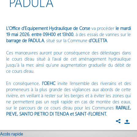
PADULA
Vos démarches en ligne
L’Office d’Equipement Hydraulique de Corse
va procéder
le mardi
19 mai 2026
,
entre 09H00 et 13h00
, à des essais de vannes sur le
barrage de PADULA
, situé sur la Commune
d’OLETTA
.
Ces manœuvres auront pour conséquence des délestages dans
le cours d’eau situé à l’aval de cet aménagement hydraulique
jusqu’à la mer, ainsi qu’une augmentation graduelle du débit de
ce cours d’eau.
En conséquence,
l’OEHC
invite l’ensemble des riverains et des
promeneurs à la plus grande des vigilances aux abords de cette
rivière, en veillant à rester sur les berges et à éviter les zones qui
ne permettent pas un repli rapide en cas de montée des eaux,
sur le parcours de ce cours d’eau pour les Communes
RAPALE,
PIEVE, SANTO PIETRO DI TENDA et SAINT-FLORENT.
Accès rapide