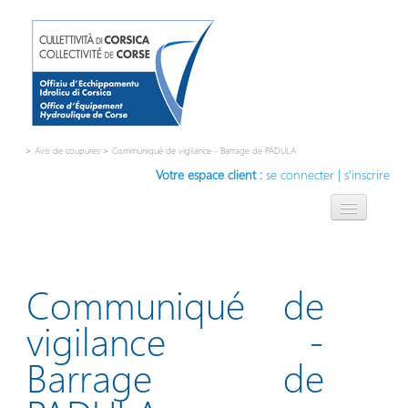
>
Avis de coupures
>
Communiqué de vigilance - Barrage de PADULA
Votre espace client :
se connecter
|
s'inscrire
L'OEHC
L'eau, notre métier
Communiqué de
Compétences
vigilance -
Contact
Barrage de
Innovation