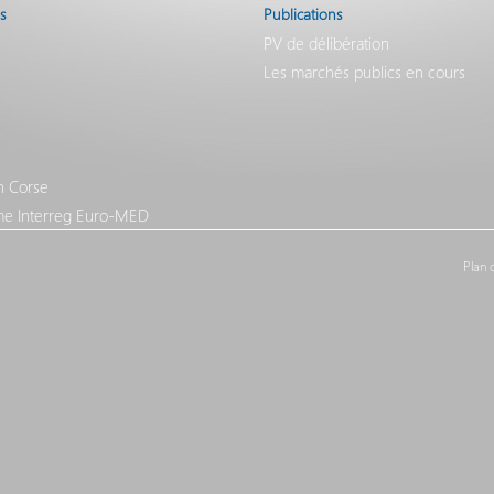
s
Publications
PV de délibération
Les marchés publics en cours
n Corse
e Interreg Euro-MED
Plan 