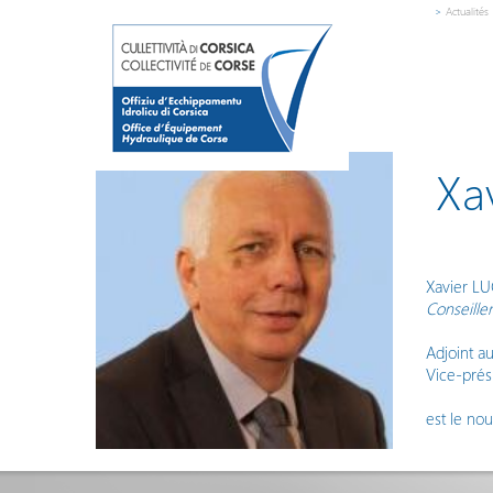
>
Actualités
Xa
Xavier LU
Conseiller
Adjoint a
Vice-pré
est le no