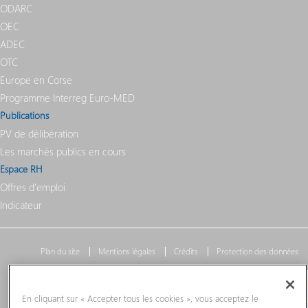
ODARC
OEC
ADEC
OTC
Europe en Corse
Programme Interreg Euro-MED
Publications
PV de délibération
Les marchés publics en cours
Espace RH
Offres d'emploi
Indicateur
Plan du site
Mentions légales
Crédits
Protection des données
En cliquant sur « Accepter tous les cookies », vous acceptez le