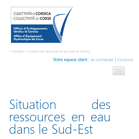
>
Actualités
>
Situation des ressources en eau dans le Sud-Est
Votre espace client :
se connecter
|
s'inscrire
L'OEHC
L'eau, notre métier
Situation des
Compétences
ressources en eau
Contact
dans le Sud-Est
Innovation