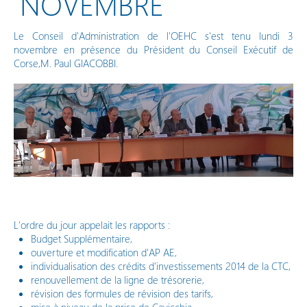
NOVEMBRE
Vos démarches en ligne
Le Conseil d'Administration de l'OEHC s'est tenu lundi 3
novembre en présence du Président du Conseil Exécutif de
Corse,M. Paul GIACOBBI.
L'ordre du jour appelait les rapports :
Budget Supplémentaire,
ouverture et modification d'AP AE,
individualisation des crédits d'investissements 2014 de la CTC,
renouvellement de la ligne de trésorerie,
révision des formules de révision des tarifs,