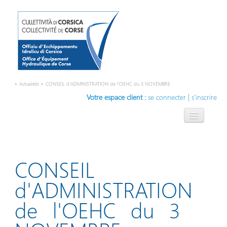
>
Actualités
>
CONSEIL d'ADMINISTRATION de l'OEHC du 3 NOVEMBRE
Votre espace client :
se connecter
|
s'inscrire
L'OEHC
L'eau, notre métier
CONSEIL
Compétences
d'ADMINISTRATION
Contact
de l'OEHC du 3
Innovation