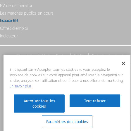
PV de délibération
Les marchés publics en cours
Espace RH
Offres d'emploi
Indicateur
Plan du site
Mentions légales
Crédits
Protection des données
En cliquant sur « Accepter tous les cookies », vous acceptez le
stockage de cookies sur votre appareil pour améliorer la navigation sur
le site, analyser son utilisation et contribuer à nos efforts de marketing.
En savoir plus
Autoriser tous les
Tout refuser
cookies
Paramètres des cookies