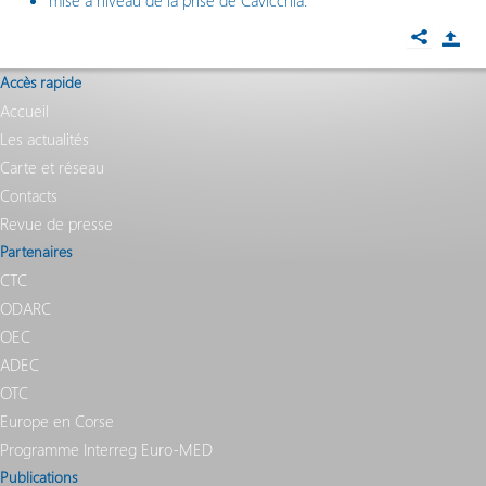
mise à niveau de la prise de Cavicchia.
Accès rapide
Accueil
Les actualités
Carte et réseau
Contacts
Revue de presse
Partenaires
CTC
ODARC
OEC
ADEC
OTC
Europe en Corse
Programme Interreg Euro-MED
Publications