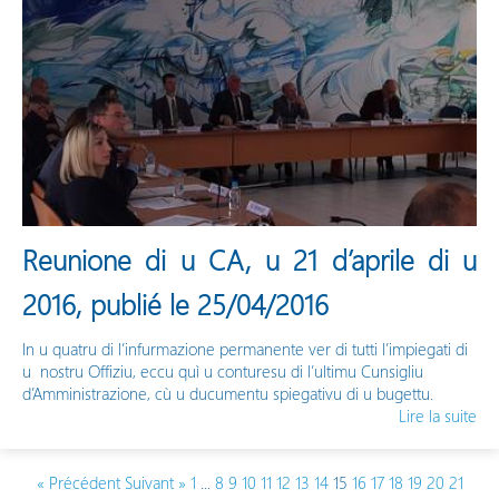
Reunione di u CA, u 21 d’aprile di u
2016, publié le 25/04/2016
In u quatru di l’infurmazione permanente ver di tutti l’impiegati di
u nostru Offiziu, eccu quì u conturesu di l’ultimu Cunsigliu
d’Amministrazione, cù u ducumentu spiegativu di u bugettu.
Lire la suite
« Précédent
Suivant »
1
...
8
9
10
11
12
13
14
15
16
17
18
19
20
21