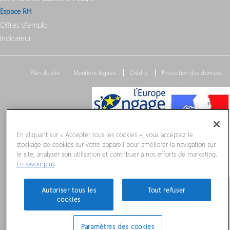
Espace RH
Offres d'emploi
Indicateur
Plan du site
Mentions légales
Crédits
Protection des données
En cliquant sur « Accepter tous les cookies », vous acceptez le
stockage de cookies sur votre appareil pour améliorer la navigation sur
le site, analyser son utilisation et contribuer à nos efforts de marketing.
En savoir plus
Autoriser tous les
Tout refuser
cookies
Paramètres des cookies