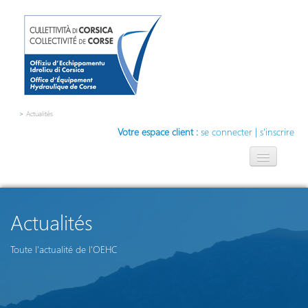
>
Actualités
Votre espace client :
se connecter
|
s'inscrire
L'OEHC
L'eau, notre métier
Actualités
Compétences
Toute l'actualité de l'OEHC
Contact
Innovation