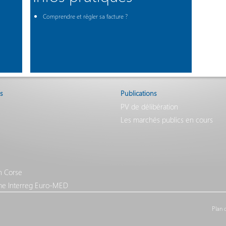
Comprendre et régler sa facture ?
s
Publications
PV de délibération
Les marchés publics en cours
n Corse
e Interreg Euro-MED
Plan 