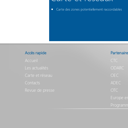
Carte des zones potentiellement raccordables
Accès rapide
Partenaire
Accueil
CTC
Les actualités
ODARC
Carte et réseau
OEC
Contacts
ADEC
Revue de presse
OTC
Europe e
Programm