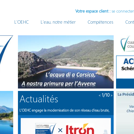
Votre espace client :
se connecter
L'OEHC
L'eau, notre métier
Compétences
Cont
Actualités
1
/10
<
>
L’OEHC engage la modernisation de son réseau d’eau brute,
Kic
PR
Art
Art
Art
Art
Réu
APP
La 
publié le 17/03/2026
le 
20/